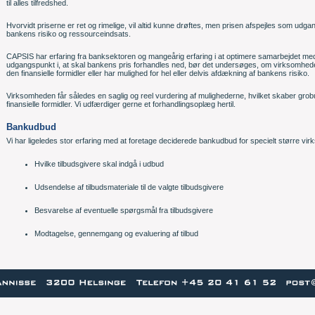
til alles tilfredshed.
Hvorvidt priserne er ret og rimelige, vil altid kunne drøftes, men prisen afspejles som udg
bankens risiko og ressourceindsats.
CAPSIS har erfaring fra banksektoren og mangeårig erfaring i at optimere samarbejdet med fi
udgangspunkt i, at skal bankens pris forhandles ned, bør det undersøges, om virksomheden e
den finansielle formidler eller har mulighed for hel eller delvis afdækning af bankens risiko.
Virksomheden får således en saglig og reel vurdering af mulighederne, hvilket skaber gro
finansielle formidler. Vi udfærdiger gerne et forhandlingsoplæg hertil.
Bankudbud
Vi har ligeledes stor erfaring med at foretage deciderede bankudbud for specielt større vi
Hvilke tilbudsgivere skal indgå i udbud
Udsendelse af tilbudsmateriale til de valgte tilbudsgivere
Besvarelse af eventuelle spørgsmål fra tilbudsgivere
Modtagelse, gennemgang og evaluering af tilbud