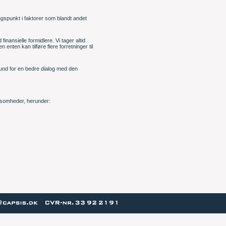
angspunkt i faktorer som blandt andet
nansielle formidlere. Vi tager altid
nten kan tilføre flere forretninger til
bund for en bedre dialog med den
rksomheder, herunder: